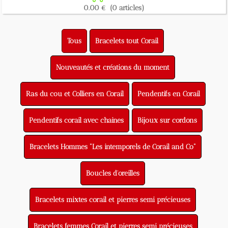
0.00 €
(0 articles)
Tous
Bracelets tout Corail
Nouveautés et créations du moment
Ras du cou et Colliers en Corail
Pendentifs en Corail
Pendentifs corail avec chaines
Bijoux sur cordons
Bracelets Hommes "Les intemporels de Corail and Co"
Boucles d'oreilles
Bracelets mixtes corail et pierres semi précieuses
Bracelets femmes Corail et pierres semi précieuses