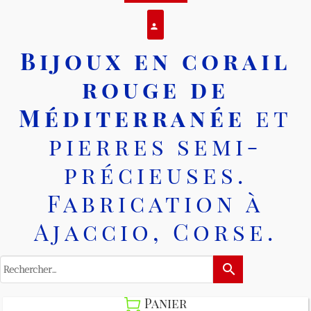
Se connecter
person
Bijoux en corail
rouge de
Méditerranée
et
pierres semi-
précieuses.
Fabrication à
Ajaccio, Corse.
search
Panier
