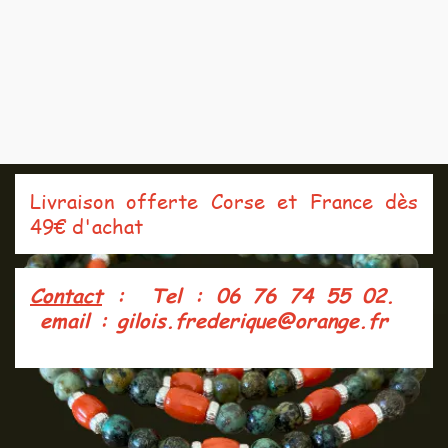
Livraison offerte Corse et France dès
49€ d'achat
Contact
: Tel : 06 76 74 55 02.
e
mail : gilois.frederique@orange.fr