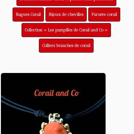
Bagues Corail
Bijoux de chevilles
Parures corail
Collection « Les pampilles de Corail and Co »
Colliers branches de corail