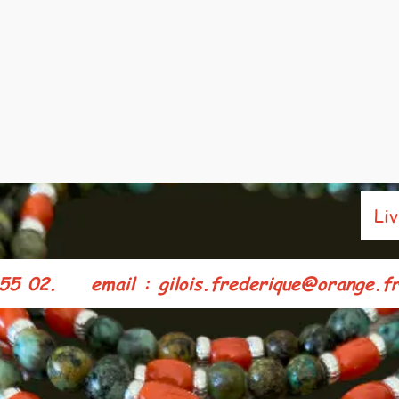
Livra
5 02. e
mail : gilois.frederique@orange.fr