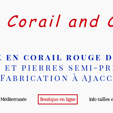
Corail and C
 en corail rouge d
et pierres semi-pré
abrication à Ajacci
diterranée
Boutique en ligne
Info tailles et 