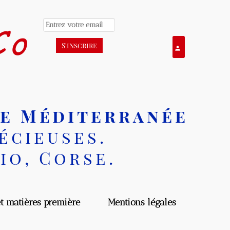
o
Se connecter
person
e Méditerranée
cieuses.
o, Corse.
matières première
Mentions légales