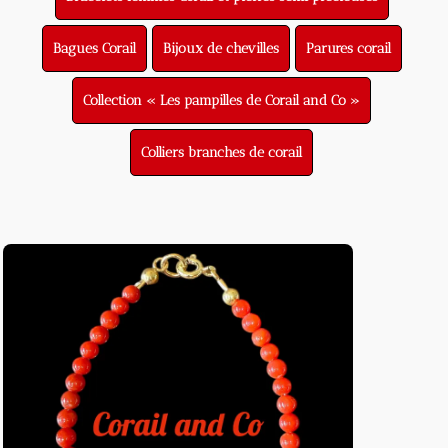
Bagues Corail
Bijoux de chevilles
Parures corail
Collection « Les pampilles de Corail and Co »
Colliers branches de corail