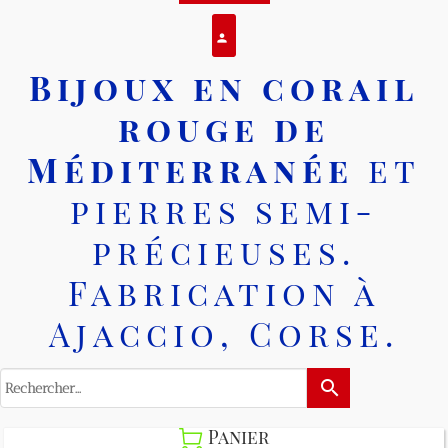
Se connecter
person
Bijoux en corail
rouge de
Méditerranée
et
pierres semi-
précieuses.
Fabrication à
Ajaccio, Corse.
search
Panier
