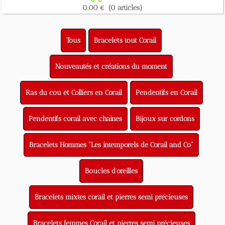
0.00 €
(0 articles)
Tous
Bracelets tout Corail
Nouveautés et créations du moment
Ras du cou et Colliers en Corail
Pendentifs en Corail
Pendentifs corail avec chaines
Bijoux sur cordons
Bracelets Hommes "Les intemporels de Corail and Co"
Boucles d'oreilles
Bracelets mixtes corail et pierres semi précieuses
Bracelets femmes Corail et pierres semi précieuses