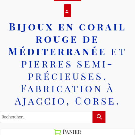
Se connecter
person
Bijoux en corail
rouge de
Méditerranée
et
pierres semi-
précieuses.
Fabrication à
Ajaccio, Corse.
search
Panier
