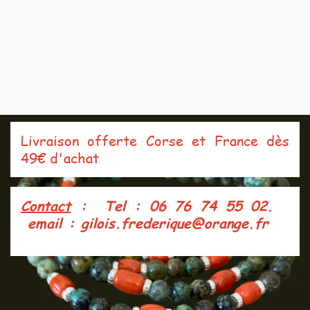
Livraison offerte Corse et France dès
49€ d'achat
Contact
: Tel : 06 76 74 55 02.
e
mail : gilois.frederique@orange.fr