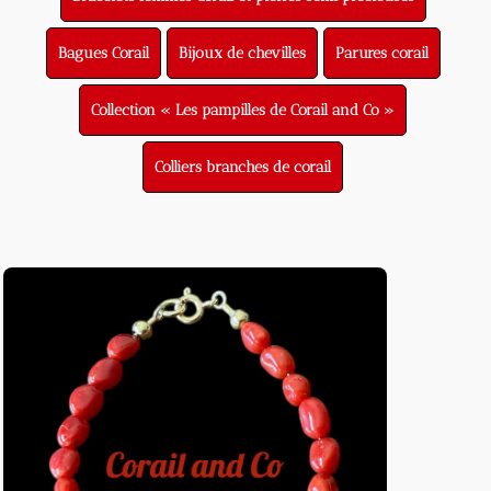
Bagues Corail
Bijoux de chevilles
Parures corail
Collection « Les pampilles de Corail and Co »
Colliers branches de corail