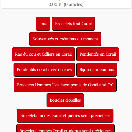
0.00 €
(0 articles)
Tous
Bracelets tout Corail
Nouveautés et créations du moment
Ras du cou et Colliers en Corail
Pendentifs en Corail
Pendentifs corail avec chaines
Bijoux sur cordons
Bracelets Hommes "Les intemporels de Corail and Co"
Boucles d'oreilles
Bracelets mixtes corail et pierres semi précieuses
Bracelets femmes Corail et pierres semi précieuses