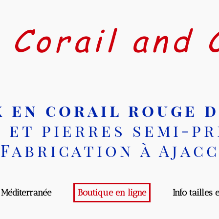
Corail and C
 en corail rouge d
et pierres semi-pré
abrication à Ajacci
diterranée
Boutique en ligne
Info tailles et 