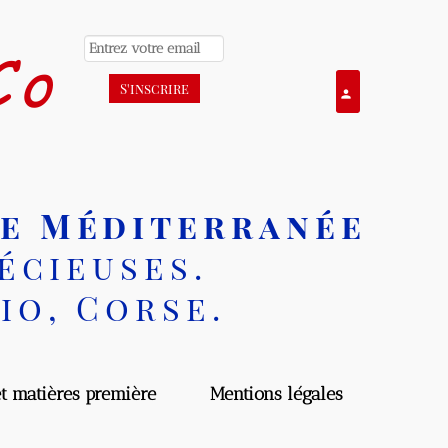
o
Se connecter
person
e Méditerranée
cieuses.
o, Corse.
matières première
Mentions légales