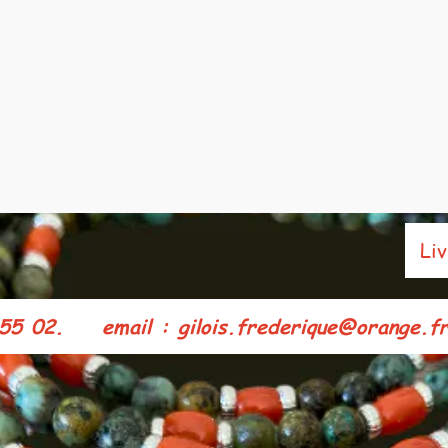
Livra
5 02. e
mail : gilois.frederique@orange.fr