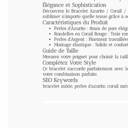
Élégance et Sophistication
Découvrez le
Bracelet Azurite / Corail / A
sublimer n'importe quelle tenue grâce à ses m
Caractéristiques du Produit
Perles d'Azurite
: 8mm de pure élégance,
Rondelles en Corail Rouge
: Trois rondel
Perles d'Argent
: Finement travaillées, e
Montage élastique
: Solide et confortabl
Guide de Taille
Mesurez votre poignet pour choisir la taille i
Complétez Votre Style
Ce bracelet s'accorde parfaitement avec le
br
votre combinaison parfaite.
SEO Keywords
bracelet mixte, perles d'azurite, corail médit