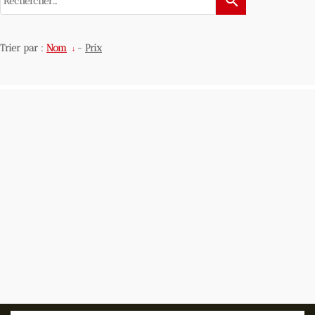
search
Trier par :
Nom
-
Prix