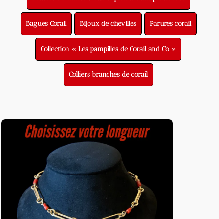
Bagues Corail
Bijoux de chevilles
Parures corail
Collection « Les pampilles de Corail and Co »
Colliers branches de corail