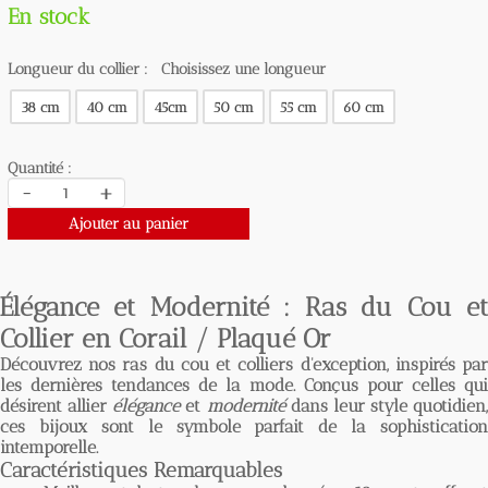
En stock
Longueur du collier :
Choisissez une longueur
38 cm
40 cm
45cm
50 cm
55 cm
60 cm
Quantité :
-
+
Ajouter au panier
Élégance et Modernité : Ras du Cou et
Collier en Corail / Plaqué Or
Découvrez nos
ras du cou et colliers
d'exception, inspirés pa
les dernières tendances de la mode. Conçus pour celles qui
désirent allier
élégance
et
modernité
dans leur style quotidien,
ces bijoux sont le symbole parfait de la sophistication
intemporelle.
Caractéristiques Remarquables