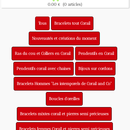
0.00 €
(0 articles)
Tous
Bracelets tout Corail
Nouveautés et créations du moment
Ras du cou et Colliers en Corail
Pendentifs en Corail
Pendentifs corail avec chaines
Bijoux sur cordons
Bracelets Hommes "Les intemporels de Corail and Co"
Boucles d'oreilles
Bracelets mixtes corail et pierres semi précieuses
Bracelets femmes Corail et pierres semi précieuses