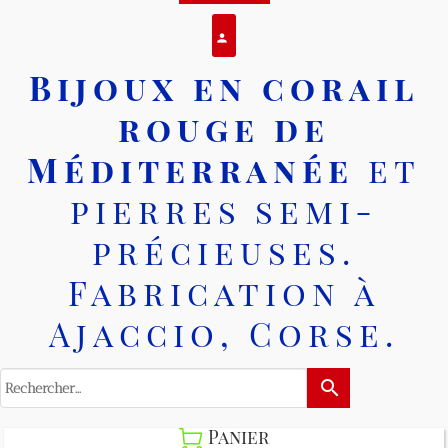
Se connecter
person
Bijoux en corail
rouge de
Méditerranée
et
pierres semi-
précieuses.
Fabrication à
Ajaccio, Corse.
search
Panier
