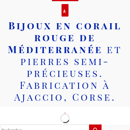
Se connecter
person
Bijoux en corail
rouge de
Méditerranée
et
pierres semi-
précieuses.
Fabrication à
Ajaccio, Corse.