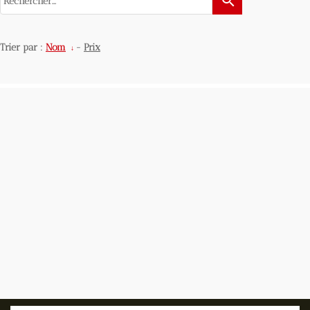
search
Trier par :
Nom
-
Prix