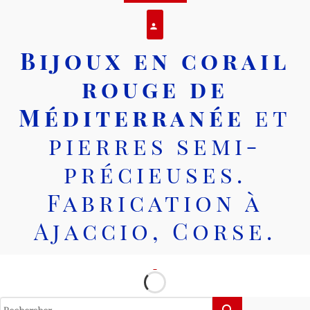
Se connecter
person
Bijoux en corail
rouge de
Méditerranée
et
pierres semi-
précieuses.
Fabrication à
Ajaccio, Corse.