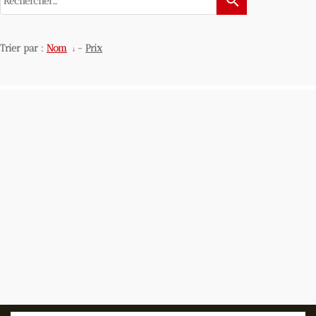
search
Trier par :
Nom
-
Prix