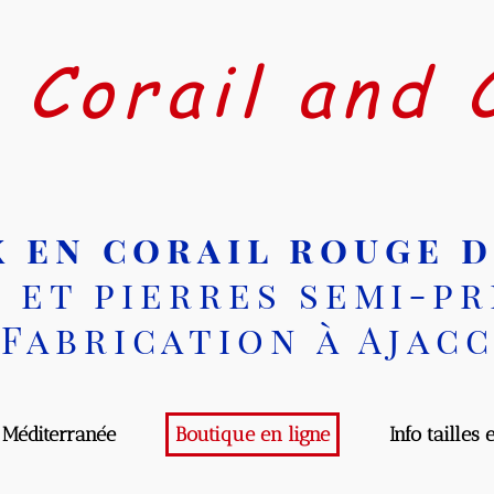
Corail and C
 en corail rouge d
et pierres semi-pré
abrication à Ajacci
diterranée
Boutique en ligne
Info tailles et 