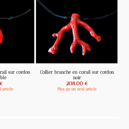
l sur cordon
Collier branche en corail sur cordon
noir
208.00 €
icle
Plus qu'un seul article