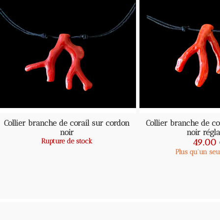
llier branche de corail sur cordon
Collier branche de corai
noir
noir réglable
Rupture de stock
49.00 €
Plus qu'un seul art