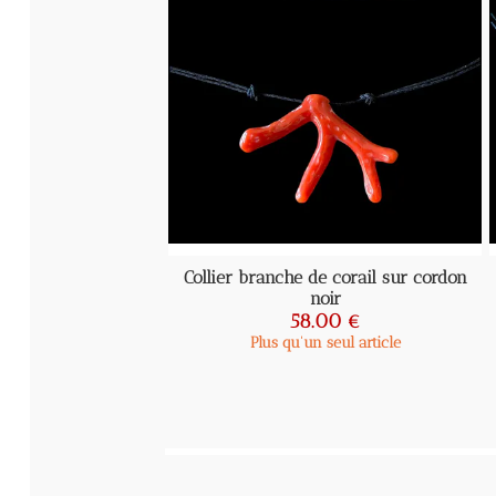
Collier branche de corail sur cordon
Co
noir
58.00 €
Plus qu'un seul article