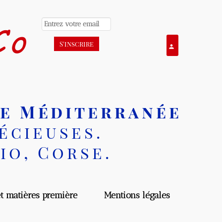
o
Se connecter
person
e Méditerranée
cieuses.
o, Corse.
matières première
Mentions légales