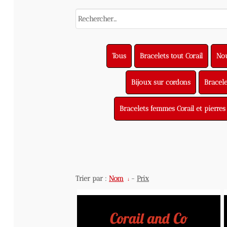
se
Tous
Bracelets tout Corail
Nouveau
Bijoux sur cordons
Bracelets H
Bracelets femmes Corail et pierres sem
Trier par :
Nom
-
Prix