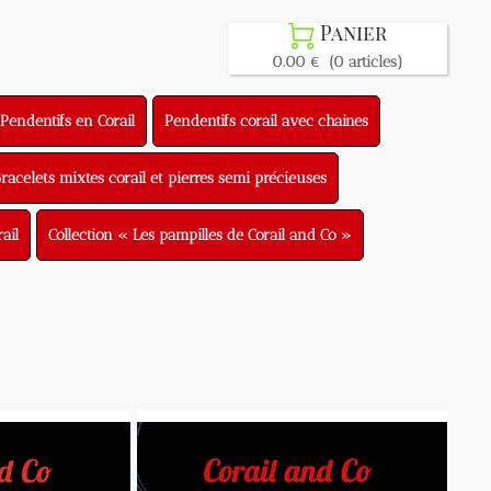
Panier

0.00 €
(0 articles)
entifs en Corail
Pendentifs corail avec chaines
lets mixtes corail et pierres semi précieuses
Collection « Les pampilles de Corail and Co »