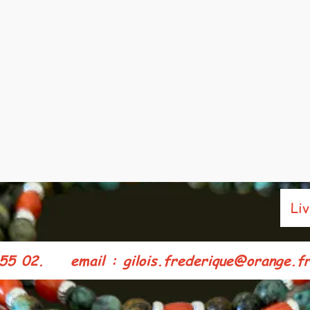
Livra
5 02. e
mail : gilois.frederique@orange.fr