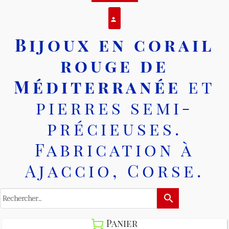
Se connecter
person
Bijoux en corail
rouge de
Méditerranée
et
pierres semi-
précieuses.
Fabrication à
Ajaccio, Corse.
search
Panier
