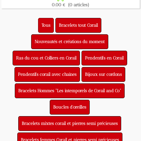
0.00 €
(0 articles)
Tous
Bracelets tout Corail
Nouveautés et créations du moment
Ras du cou et Colliers en Corail
Pendentifs en Corail
Pendentifs corail avec chaines
Bijoux sur cordons
Bracelets Hommes "Les intemporels de Corail and Co"
Boucles d'oreilles
Bracelets mixtes corail et pierres semi précieuses
Bracelets femmes Corail et pierres semi précieuses