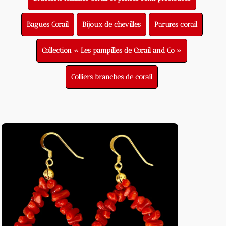
Bagues Corail
Bijoux de chevilles
Parures corail
Collection « Les pampilles de Corail and Co »
Colliers branches de corail