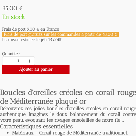
35.00 €
En stock
Frais de port
5.00 €
en France
Frais de port gratuits sur les commandes à partir de
48.00 €
Livraison estimée le
jeu 13 août
Quantité :
-
+
Ajouter au panier
Boucles d'oreilles créoles en corail rouge
de Méditerranée plaqué or
Découvrez ces jolies boucles d'oreilles créoles en corail rouge
authentique. Imaginez le doux balancement du corail contre
votre peau, évoquant les rivages ensoleillés de notre île ...
Caractéristiques essentielles
Matériaux :
Corail rouge de Méditerranée traditionnel.